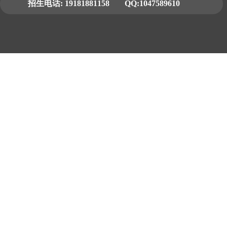
招生电话:
19181881158
QQ:1047589610