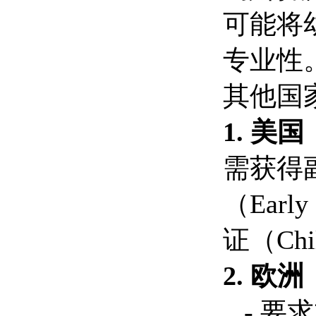
可能将
专业性
其他国
1. 美国
需获得
（Earl
证（Child
2. 欧
- 要